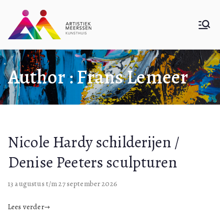
Ga
naar
Kunsthuis
De website van Kunsthuis Artistiek
de
Meerssen
inhoud
Artistiek
Author :
Frans Lemeer
Meerssen
Nicole Hardy schilderijen /
Denise Peeters sculpturen
13 augustus t/m 27 september 2026
Lees verder