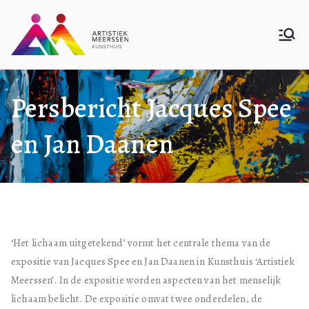
Ga
naar
Kunsthuis
De website van Kunsthuis Artistiek
de
Meerssen
inhoud
Artistiek
Persbericht Jacques Spee
Meerssen
en Jan Daanen
‘Het lichaam uitgetekend’ vormt het centrale thema van de
expositie van Jacques Spee en Jan Daanen in Kunsthuis ‘Artistiek
Meerssen’. In de expositie worden aspecten van het menselijk
lichaam belicht. De expositie omvat twee onderdelen, de